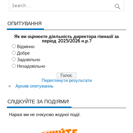
ОПИТУВАННЯ
Як ви оцінюєте діяльність директора гімназії за
період 2025/2026 н.р.?
Відмінно
Добре
Задовільно
Незадовільно
Переглянути результати
Архиів опитуваннь
СЛІДКУЙТЕ ЗА ПОДІЯМИ!
Наразi ми не очiкуємо жодної події.