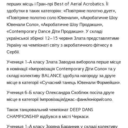
перших місць і Гран-прі Best of Aerial Acrobatics. Її
здобутки в таких категоріях: «Повітряне полотно дует»,
«Повітряне полотно соло Ювенали», «Акробатичне Шоу
Ювенали Соло», «Акробатичне Шоу Продакшн»,
«Contemporary Dance Діти Продакшн». У складі
української збірної 12–15 червня Злата представлятиме
Україну на чемпіонаті світу з акробатичного фітнесу в
Сербії.
Учениця 1-А класу Злата Заводна виборола перше місце
в номінації «Імпровізація Contemporary Діти Соло» та у
складі колективу BALANCE здобула нагороду за друге
місце в категорії «Сучасний танець Ювенали Формейшн».
Учениця 6-Б класу Олександра Скоблюк посіла друге
місце в категорії Імпровізація/джас-фанк/юніори/соло.
Також танцювальний чемпіонат DEEP DANS
CHAMPIONSHIP відбувся в місті Черкаси.
Учениця 1-А класу Зоряна Баранник у складі колективу