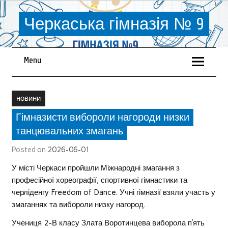
Черкаська гімназія № 9
Menu
новини
Гімназисти вибороли нагороди низки
танцювальних змагань
Posted on
2026-06-01
У місті Черкаси пройшли Міжнародні змагання з
професійної хореографії, спортивної гімнастики та
черліденгу Freedom of Dance. Учні гімназії взяли участь у
змаганнях та вибороли низку нагород.
Учениця 2-В класу Злата Воротинцева виборола п’ять