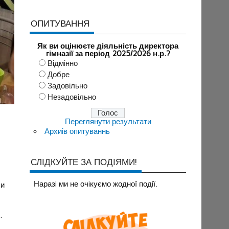
ОПИТУВАННЯ
Як ви оцінюєте діяльність директора
гімназії за період 2025/2026 н.р.?
Відмінно
Добре
Задовільно
Незадовільно
Переглянути результати
Архиів опитуваннь
СЛІДКУЙТЕ ЗА ПОДІЯМИ!
Наразi ми не очiкуємо жодної події.
ли
.