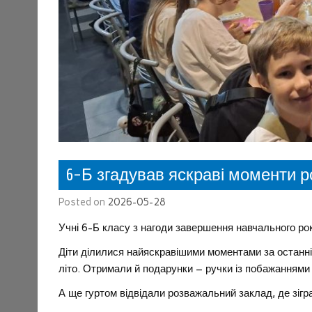
6-Б згадував яскраві моменти р
Posted on
2026-05-28
Учні 6-Б класу з нагоди завершення навчального рок
Діти ділилися найяскравішими моментами за останні
літо. Отримали й подарунки – ручки із побажаннями
А ще гуртом відвідали розважальний заклад, де зігра