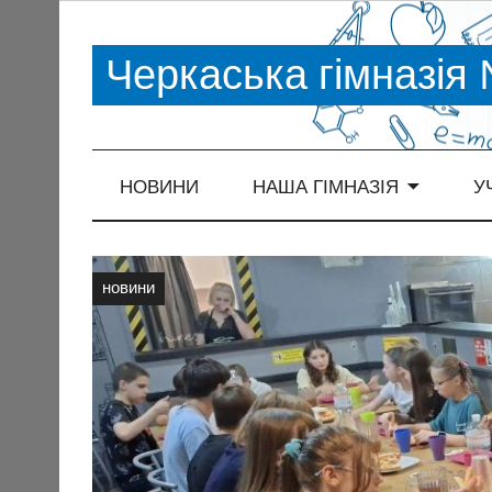
Черкаська гімназія
НОВИНИ
НАША ГІМНАЗІЯ
У
новини