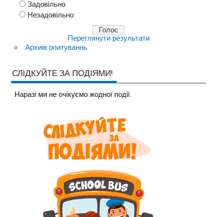
Задовільно
Незадовільно
Переглянути результати
Архиів опитуваннь
СЛІДКУЙТЕ ЗА ПОДІЯМИ!
Наразi ми не очiкуємо жодної події.