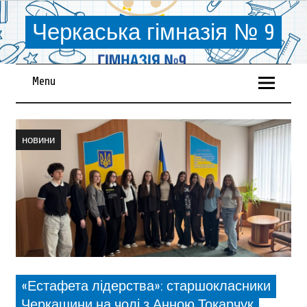
Черкаська гімназія № 9
Menu
новини
«Естафета лідерства»: старшокласники
Черкащини на чолі з Анною Токарчук