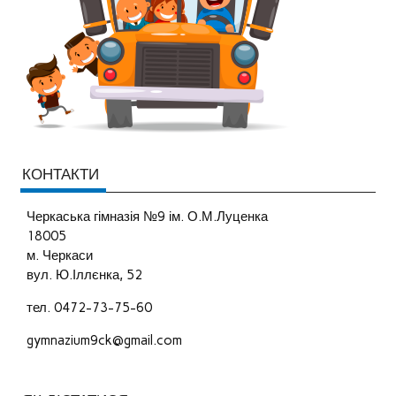
КОНТАКТИ
Черкаська гімназія №9 ім. О.М.Луценка
18005
м. Черкаси
вул. Ю.Іллєнка, 52
тел. 0472-73-75-60
gymnazium9ck@gmail.com