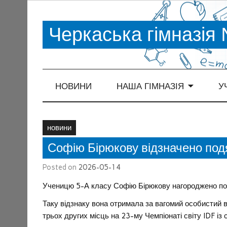
Черкаська гімназія
НОВИНИ
НАША ГІМНАЗІЯ
У
новини
Софію Бірюкову відзначено под
Posted on
2026-05-14
Ученицю 5-А класу Софію Бірюкову нагороджено под
Таку відзнаку вона отримала за вагомий особистий в
трьох других місць на 23-му Чемпіонаті світу IDF і