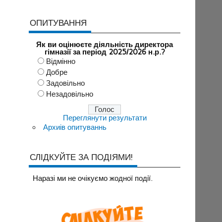
ОПИТУВАННЯ
Як ви оцінюєте діяльність директора
гімназії за період 2025/2026 н.р.?
Відмінно
Добре
Задовільно
Незадовільно
Переглянути результати
Архиів опитуваннь
СЛІДКУЙТЕ ЗА ПОДІЯМИ!
Наразi ми не очiкуємо жодної події.