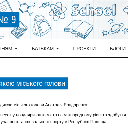
 № 9
ЧНЯМ
БАТЬКАМ
ПРОЕКТИ
БЛОГИ
якою міського голови
якою міського голови Анатолія Бондаренка.
несок у популяризацію міста на міжнародному рівні та здобуття
з сучасного танцювального спорту в Республіці Польща.