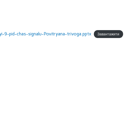
yi-9-pid-chas-signalu-Povitryana-trivoga.pptx
Завантажити