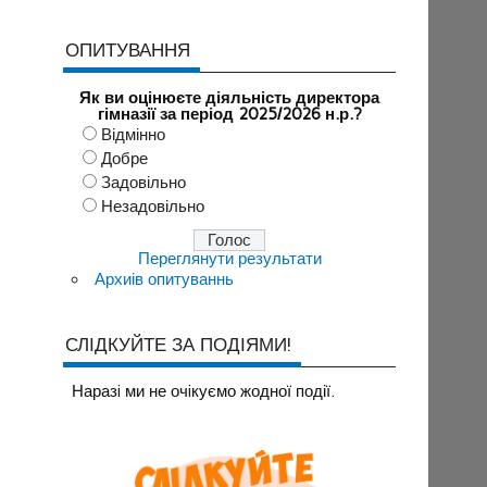
ОПИТУВАННЯ
Як ви оцінюєте діяльність директора
гімназії за період 2025/2026 н.р.?
Відмінно
Добре
Задовільно
Незадовільно
Переглянути результати
Архиів опитуваннь
СЛІДКУЙТЕ ЗА ПОДІЯМИ!
Наразi ми не очiкуємо жодної події.