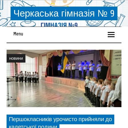
Черкаська гімназія № 9
Menu
новини
Першокласників урочисто прийняли до
кадетської родини