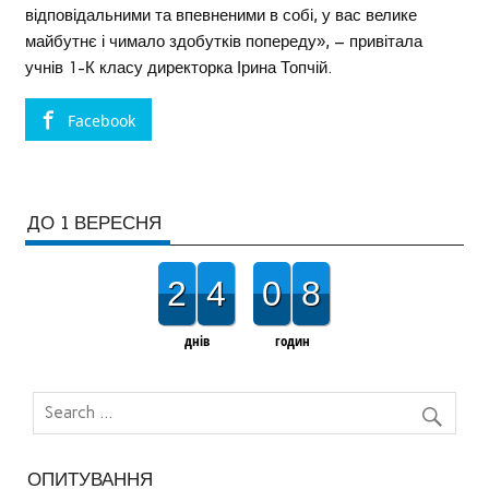
відповідальними та впевненими в собі, у вас велике
майбутнє і чимало здобутків попереду», – привітала
учнів 1-К класу директорка Ірина Топчій.
Facebook
ДО 1 ВЕРЕСНЯ
2
4
0
8
днів
годин
ОПИТУВАННЯ