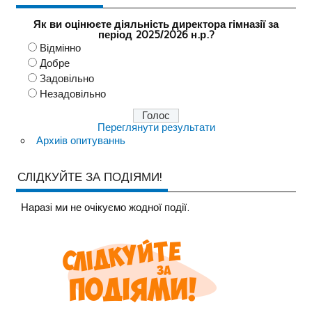
Як ви оцінюєте діяльність директора гімназії за
період 2025/2026 н.р.?
Відмінно
Добре
Задовільно
Незадовільно
Переглянути результати
Архиів опитуваннь
СЛІДКУЙТЕ ЗА ПОДІЯМИ!
Наразi ми не очiкуємо жодної події.