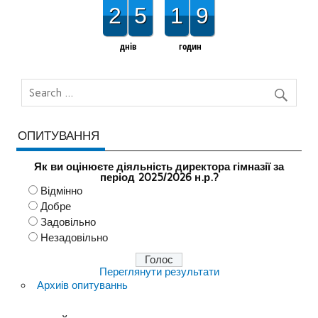
2
5
1
9
днів
годин
ОПИТУВАННЯ
Як ви оцінюєте діяльність директора гімназії за
період 2025/2026 н.р.?
Відмінно
Добре
Задовільно
Незадовільно
Переглянути результати
Архиів опитуваннь