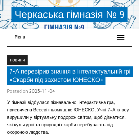
Черкаська гімназія № 9
Menu
новини
7-А перевірив знання в інтелектуальній грі
«Скарби під захистом ЮНЕСКО»
Posted on
2025-11-04
У гімназії відбулася пізнавально-інтерактивна гра,
присвячена Всесвітньому дню ЮНЕСКО. Учні 7-А класу
вирушили у віртуальну подорож світом, щоб дізнатися,
які культурні та природні скарби перебувають під
охороною людства.