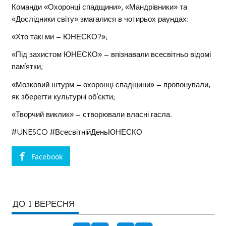
Команди «Охоронці спадщини», «Мандрівники» та
«Дослідники світу» змагалися в чотирьох раундах:
«Хто такі ми – ЮНЕСКО?»;
«Під захистом ЮНЕСКО» – впізнавали всесвітньо відомі
пам’ятки;
«Мозковий штурм – охоронці спадщини» – пропонували,
як зберегти культурні об’єкти;
«Творчий виклик» – створювали власні гасла.
#UNESCO #ВсесвітнійДеньЮНЕСКО
Facebook
ДО 1 ВЕРЕСНЯ