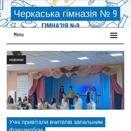
Черкаська гімназія № 9
Menu
новини
Учні привітали вчителів запальним
флешмобом