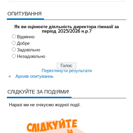
ОПИТУВАННЯ
Як ви оцінюєте діяльність директора гімназії за
період 2025/2026 н.р.?
Відмінно
Добре
Задовільно
Незадовільно
Переглянути результати
Архиів опитуваннь
СЛІДКУЙТЕ ЗА ПОДІЯМИ!
Наразi ми не очiкуємо жодної події.