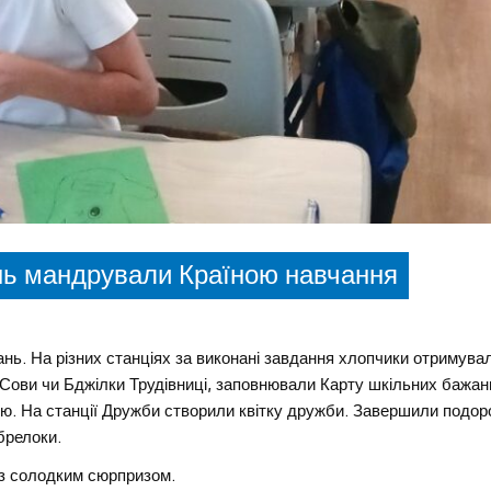
ань мандрували Країною навчання
ань. На різних станціях за виконані завдання хлопчики отримува
 Сови чи Бджілки Трудівниці, заповнювали Карту шкільних бажан
ою. На станції Дружби створили квітку дружби. Завершили подо
брелоки.
 із солодким сюрпризом.