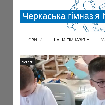
Черкаська гімназія
НОВИНИ
НАША ГІМНАЗІЯ
У
новини