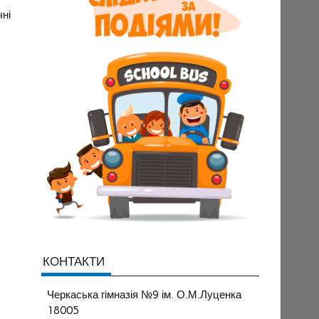
чні
КОНТАКТИ
Черкаська гімназія №9 ім. О.М.Луценка
18005