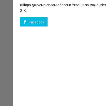
«Щиро дякуємо силам оборони України за можливість р
2-К.
Facebook