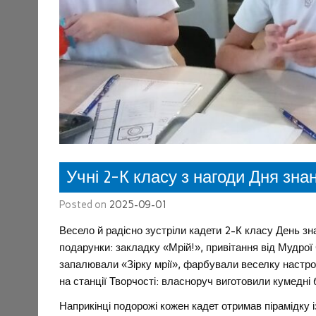
Учні 2-К класу з нагоди Дня зн
Posted on
2025-09-01
Весело й радісно зустріли кадети 2-К класу День зн
подарунки: закладку «Мрій!», привітання від Мудрої
запалювали «Зірку мрії», фарбували веселку настр
на станції Творчості: власноруч виготовили кумедні 
Наприкінці подорожі кожен кадет отримав пірамідку