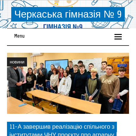
Черкаська гімназія № 9
Menu
новини
11-А завершив реалізацію спільного з
інститутами ЧНУ проєкту про аграрну