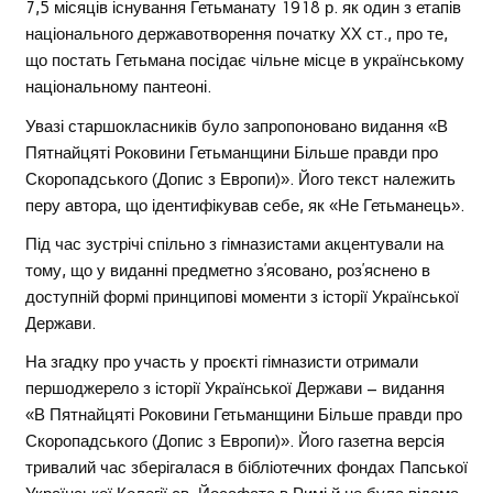
7,5 місяців існування Гетьманату 1918 р. як один з етапів
національного державотворення початку ХХ ст., про те,
що постать Гетьмана посідає чільне місце в українському
національному пантеоні.
Увазі старшокласників було запропоновано видання «В
Пятнайцяті Роковини Гетьманщини Більше правди про
Скоропадського (Допис з Европи)». Його текст належить
перу автора, що ідентифікував себе, як «Не Гетьманець».
Під час зустрічі спільно з гімназистами акцентували на
тому, що у виданні предметно з’ясовано, роз’яснено в
доступній формі принципові моменти з історії Української
Держави.
На згадку про участь у проєкті гімназисти отримали
першоджерело з історії Української Держави – видання
«В Пятнайцяті Роковини Гетьманщини Більше правди про
Скоропадського (Допис з Европи)». Його газетна версія
тривалий час зберігалася в бібліотечних фондах Папської