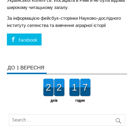
Української Колегії св. Йосафата в Римі й не була відома
широкому читацькому загалу.
За інформацією фейсбук-сторінки Науково-дослідного
інституту селянства та вивчення аграрної історії
Facebook
ДО 1 ВЕРЕСНЯ
2
2
1
7
днів
годин