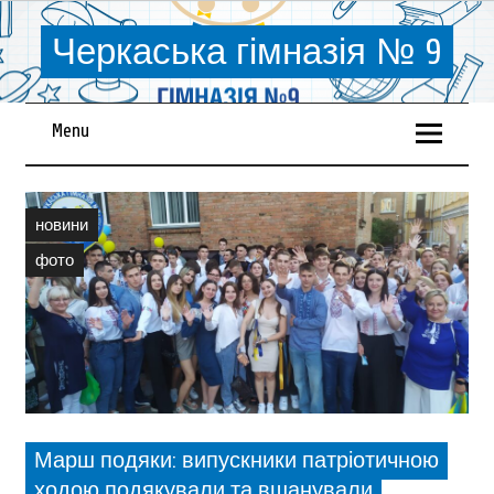
Черкаська гімназія № 9
Menu
новини
фото
Марш подяки: випускники патріотичною
ходою подякували та вшанували