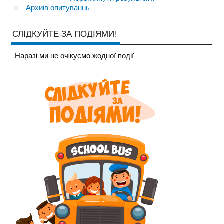
Архиів опитуваннь
СЛІДКУЙТЕ ЗА ПОДІЯМИ!
Наразi ми не очiкуємо жодної події.