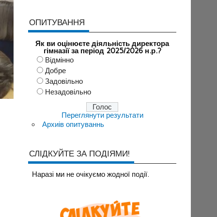
ОПИТУВАННЯ
Як ви оцінюєте діяльність директора
гімназії за період 2025/2026 н.р.?
Відмінно
Добре
Задовільно
Незадовільно
Переглянути результати
Архиів опитуваннь
СЛІДКУЙТЕ ЗА ПОДІЯМИ!
Наразi ми не очiкуємо жодної події.