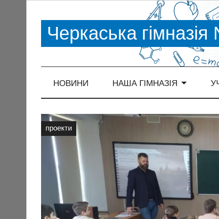
Черкаська гімназія
НОВИНИ
НАША ГІМНАЗІЯ
У
проекти