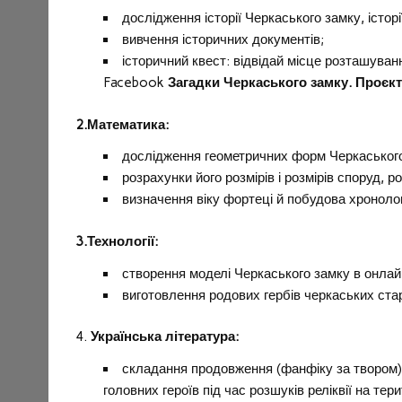
дослідження історії Черкаського замку, істор
вивчення історичних документів;
історичний квест: відвідай місце розташуванн
Facebook
Загадки Черкаського замку. Проєкт
2.
Математика:
дослідження геометричних форм Черкаського
розрахунки його розмірів і розмірів споруд, 
визначення віку фортеці й побудова хронологі
3.
Технології:
створення моделі Черкаського замку в онл
виготовлення родових гербів черкаських старо
4.
Українська література:
складання продовження (фанфіку за твором) 
головних героїв під час розшуків реліквії на тер