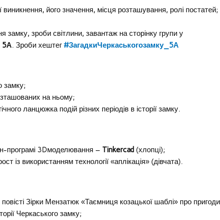
ії виникнення, його значення, місця розташування, ролі постатей;
я замку, зроби світлини, завантаж на сторінку групи у
 5А
. Зроби хештег
#ЗагадкиЧеркаськогозамку_5А
 замку;
розташованих на ньому;
чного ланцюжка подій різних періодів в історії замку.
айн-програмі 3Dмоделювання –
Tinkercad
(хлопці);
ст із використанням технології «аплікація» (дівчата).
повісті Зірки Мензатюк «Таємниця козацької шаблі» про пригоди
иторії Черкаського замку;