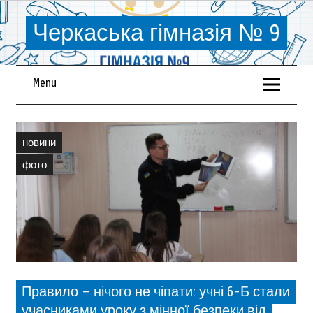
Черкаська гімназія № 9
Menu
новини
фото
Правило – нічого не чіпати: учні 6-Б стали
учасниками уроку з мінної безпеки від