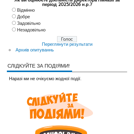
Як ви оцінюєте діяльність директора гімназії за
період 2025/2026 н.р.?
Відмінно
Добре
Задовільно
Незадовільно
Переглянути результати
Архиів опитуваннь
СЛІДКУЙТЕ ЗА ПОДІЯМИ!
Наразi ми не очiкуємо жодної події.