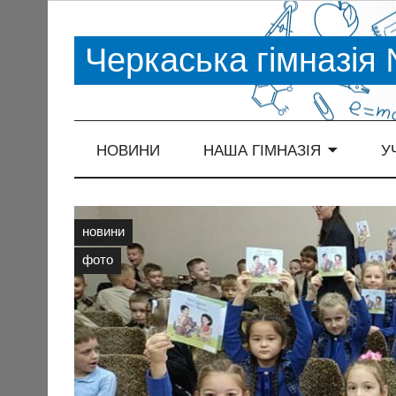
Черкаська гімназія
НОВИНИ
НАША ГІМНАЗІЯ
У
новини
фото