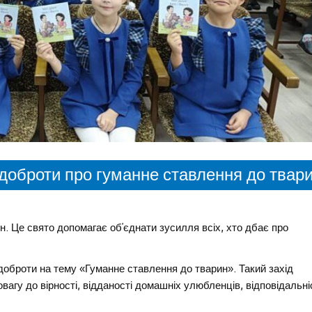
оброти про гуманне ставлення до твар
н. Це свято допомагає об’єднати зусилля всіх, хто дбає про
 доброти на тему «Гуманне ставлення до тварин». Такий захід
вагу до вірності, відданості домашніх улюбленців, відповідальні