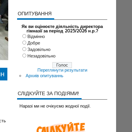
ОПИТУВАННЯ
Як ви оцінюєте діяльність директора
гімназії за період 2025/2026 н.р.?
Відмінно
Добре
Задовільно
Незадовільно
Переглянути результати
ин
Архиів опитуваннь
СЛІДКУЙТЕ ЗА ПОДІЯМИ!
Наразi ми не очiкуємо жодної події.
сть