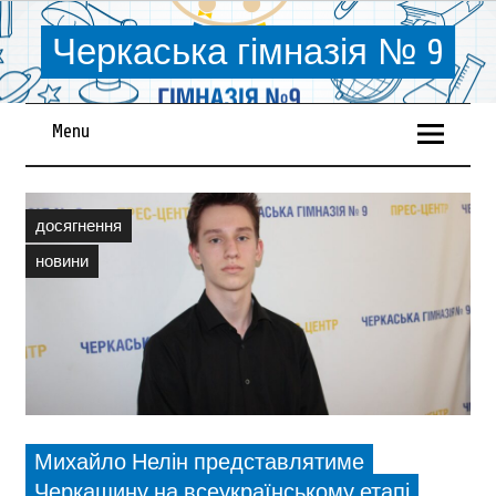
Черкаська гімназія № 9
Menu
досягнення
новини
Михайло Нелін представлятиме
Черкащину на всеукраїнському етапі