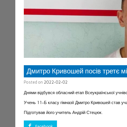
Дмитро Кривошей посів третє міс
Posted on
2022-02-02
Днями відбувся обласний етап Всеукраїнської учнівськ
Учень 11-Б класу гімназії Дмитро Кривошей став уч
Підготував його учитель Андрій Стецюк.
Facebook