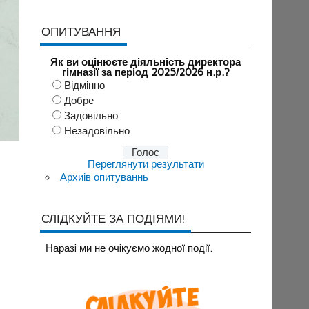
ОПИТУВАННЯ
Як ви оцінюєте діяльність директора
гімназії за період 2025/2026 н.р.?
Відмінно
Добре
Задовільно
Незадовільно
Переглянути результати
Архиів опитуваннь
СЛІДКУЙТЕ ЗА ПОДІЯМИ!
Наразi ми не очiкуємо жодної події.