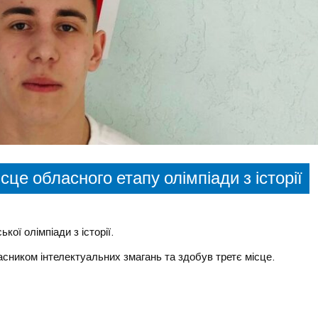
це обласного етапу олімпіади з історії
ої олімпіади з історії.
асником інтелектуальних змагань та здобув третє місце.