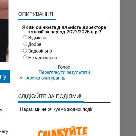
ОПИТУВАННЯ
Як ви оцінюєте діяльність директора
гімназії за період 2025/2026 н.р.?
Відмінно
Добре
Задовільно
Незадовільно
Переглянути результати
 у
Архиів опитуваннь
СЛІДКУЙТЕ ЗА ПОДІЯМИ!
Наразi ми не очiкуємо жодної події.
 у
нету