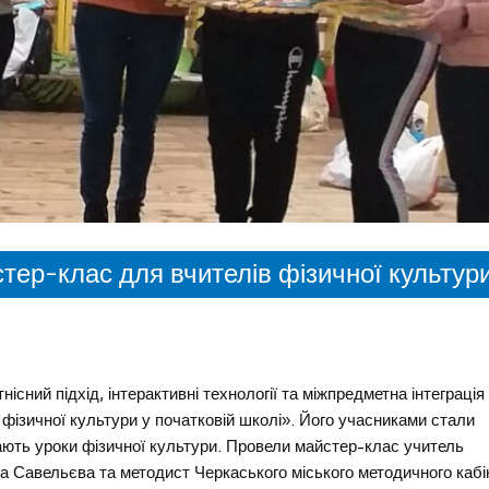
ер-клас для вчителів фізичної культури
існий підхід, інтерактивні технології та міжпредметна інтеграція
фізичної культури у початковій школі». Його учасниками стали
дають уроки фізичної культури. Провели майстер-клас учитель
на Савельєва та методист Черкаського міського методичного кабі