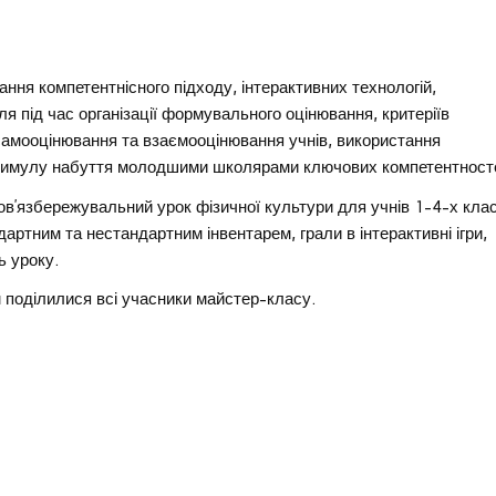
ання компетентнісного підходу, інтерактивних технологій,
еля під час організації формувального оцінювання, критеріїв
самооцінювання та взаємооцінювання учнів, використання
 стимулу набуття молодшими школярами ключових компетентност
ров’язбережувальний урок фізичної культури для учнів 1-4-х клас
артним та нестандартним інвентарем, грали в інтерактивні ігри,
ь уроку.
ідом поділилися всі учасники майстер-класу.