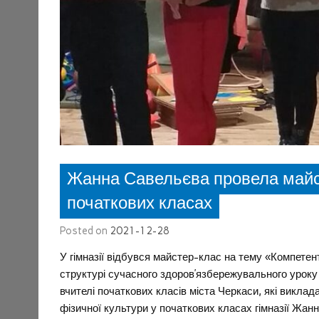
Жанна Савельєва провела майст
початкових класах
Posted on
2021-12-28
У гімназії відбувся майстер-клас на тему «Компетентн
структурі сучасного здоров’язбережувального уроку 
вчителі початкових класів міста Черкаси, які викла
фізичної культури у початкових класах гімназії Жан