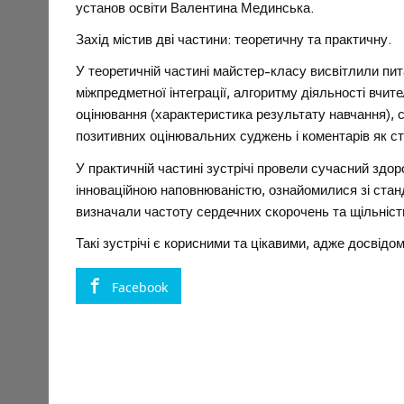
установ освіти Валентина Мединська.
Захід містив дві частини: теоретичну та практичну.
У теоретичній частині майстер-класу висвітлили пит
міжпредметної інтеграції, алгоритму діяльності вчит
оцінювання (характеристика результату навчання), 
позитивних оцінювальних суджень і коментарів як
У практичній частині зустрічі провели сучасний здо
інноваційною наповнюваністю, ознайомилися зі станд
визначали частоту сердечних скорочень та щільніст
Такі зустрічі є корисними та цікавими, адже досв
Facebook