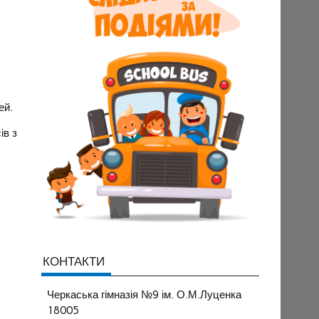
ей.
ів з
КОНТАКТИ
Черкаська гімназія №9 ім. О.М.Луценка
18005