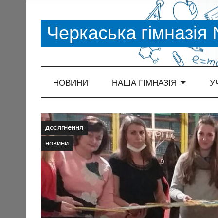
Черкаська гімназія
НОВИНИ
НАША ГІМНАЗІЯ
У
досягнення
новини