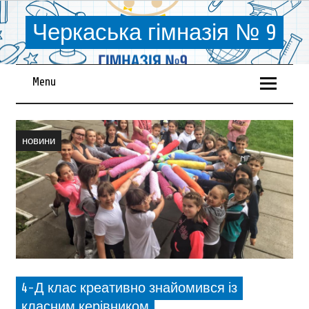
Черкаська гімназія № 9
Menu
новини
4-Д клас креативно знайомився із
класним керівником