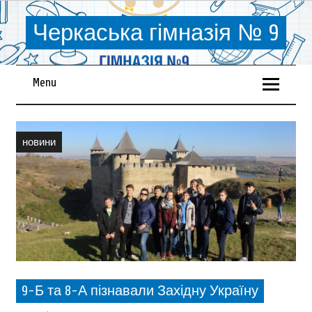
Черкаська гімназія № 9
Menu
новини
9-Б та 8-А пізнавали Західну Україну