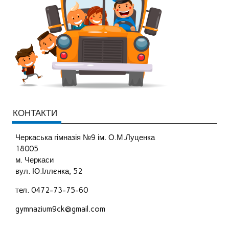
КОНТАКТИ
Черкаська гімназія №9 ім. О.М.Луценка
18005
м. Черкаси
вул. Ю.Іллєнка, 52
тел. 0472-73-75-60
gymnazium9ck@gmail.com