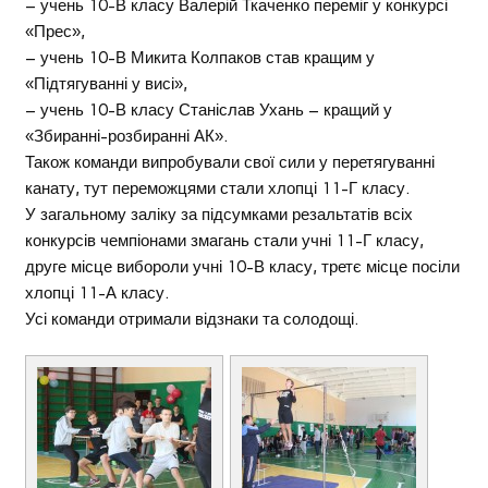
– учень 10-В класу Валерій Ткаченко переміг у конкурсі
«Прес»,
– учень 10-В Микита Колпаков став кращим у
«Підтягуванні у висі»,
– учень 10-В класу Станіслав Ухань – кращий у
«Збиранні-розбиранні АК».
Також команди випробували свої сили у перетягуванні
канату, тут переможцями стали хлопці 11-Г класу.
У загальному заліку за підсумками резальтатів всіх
конкурсів чемпіонами змагань стали учні 11-Г класу,
друге місце вибороли учні 10-В класу, третє місце посіли
хлопці 11-А класу.
Усі команди отримали відзнаки та солодощі.