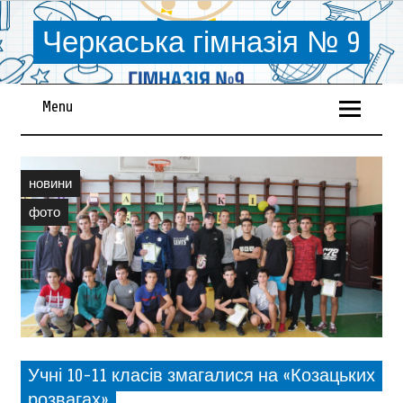
Черкаська гімназія № 9
Menu
новини
фото
Учні 10-11 класів змагалися на «Козацьких
розвагах»