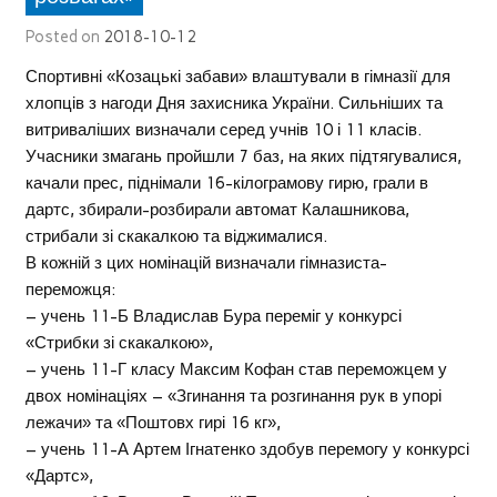
Posted on
2018-10-12
Спортивні «Козацькі забави» влаштували в гімназії для
хлопців з нагоди Дня захисника України. Сильніших та
витриваліших визначали серед учнів 10 і 11 класів.
Учасники змагань пройшли 7 баз, на яких підтягувалися,
качали прес, піднімали 16-кілограмову гирю, грали в
дартс, збирали-розбирали автомат Калашникова,
стрибали зі скакалкою та віджималися.
В кожній з цих номінацій визначали гімназиста-
переможця:
– учень 11-Б Владислав Бура переміг у конкурсі
«Стрибки зі скакалкою»,
– учень 11-Г класу Максим Кофан став переможцем у
двох номінаціях – «Згинання та розгинання рук в упорі
лежачи» та «Поштовх гирі 16 кг»,
– учень 11-А Артем Ігнатенко здобув перемогу у конкурсі
«Дартс»,