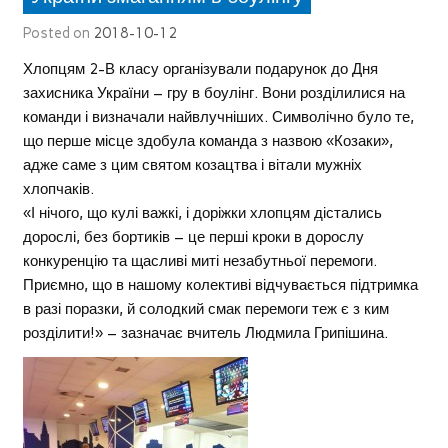
Posted on
2018-10-12
Хлопцям 2-В класу організували подарунок до Дня
захисника України – гру в боулінг. Вони розділилися на
команди і визначали найвлучніших. Символічно було те,
що перше місце здобула команда з назвою «Козаки»,
адже саме з цим святом козацтва і вітали мужніх
хлопчаків.
«І нічого, що кулі важкі, і доріжки хлопцям дістались
дорослі, без бортиків – це перші кроки в дорослу
конкуренцію та щасливі миті незабутньої перемоги.
Приємно, що в нашому колективі відчувається підтримка
в разі поразки, й солодкий смак перемоги теж є з ким
розділити!» – зазначає вчитель Людмила Грипішина.