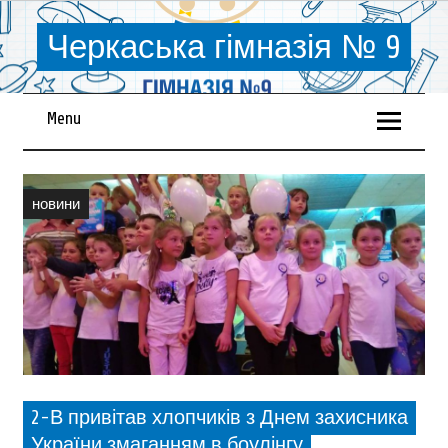
Черкаська гімназія № 9
Menu
новини
2-В привітав хлопчиків з Днем захисника
України змаганням в боулінгу