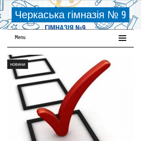
Черкаська гімназія № 9
Menu
новини