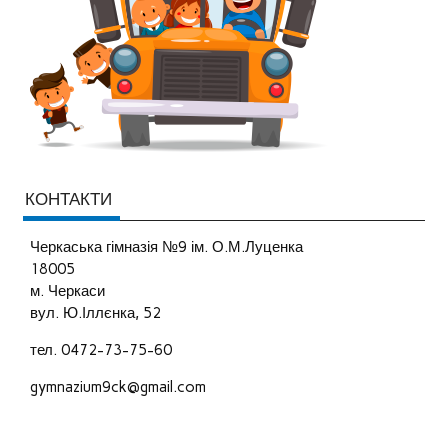
КОНТАКТИ
Черкаська гімназія №9 ім. О.М.Луценка
18005
м. Черкаси
вул. Ю.Іллєнка, 52
тел. 0472-73-75-60
gymnazium9ck@gmail.com