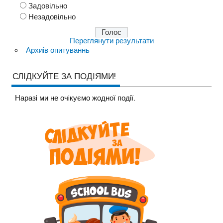
Задовільно
Незадовільно
Переглянути результати
Архиів опитуваннь
СЛІДКУЙТЕ ЗА ПОДІЯМИ!
Наразi ми не очiкуємо жодної події.