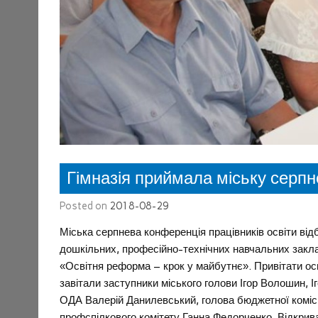
Гімназія приймала міську серп
Posted on
2018-08-29
Міська серпнева конференція працівників освіти відб
дошкільних, професійно-технічних навчальних закла
«Освітня реформа – крок у майбутнє». Привітати осві
завітали заступники міського голови Ігор Волошин, І
ОДА Валерій Данилевський, голова бюджетної комісії
профспілкового комітету Ганна Федорченко. Відкрива