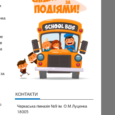
и
нка
не
 в
та
 за
КОНТАКТИ
и
ю
Черкаська гімназія №9 ім. О.М.Луценка
18005