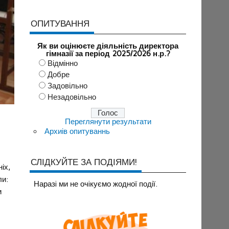
ОПИТУВАННЯ
Як ви оцінюєте діяльність директора
гімназії за період 2025/2026 н.р.?
Відмінно
Добре
Задовільно
Незадовільно
Переглянути результати
Архиів опитуваннь
СЛІДКУЙТЕ ЗА ПОДІЯМИ!
іх,
ли:
Наразi ми не очiкуємо жодної події.
и