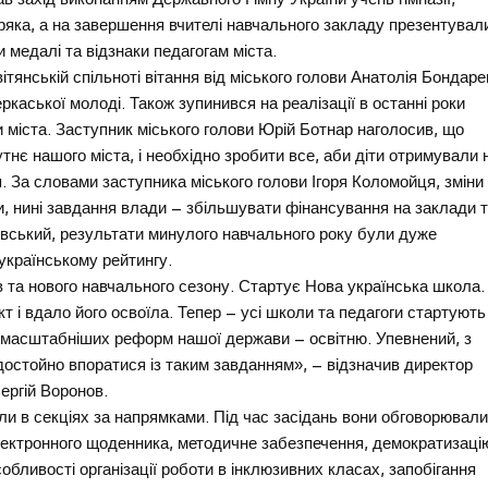
ка, а на завершення вчителі навчального закладу презентувал
 медалі та відзнаки педагогам міста.
тянській спільноті вітання від міського голови Анатолія Бондаре
еркаської молоді. Також зупинився на реалізації в останні роки
ти міста. Заступник міського голови Юрій Ботнар наголосив, що
нє нашого міста, і необхідно зробити все, аби діти отримували 
. За словами заступника міського голови Ігоря Коломойця, зміни
іти, нині завдання влади – збільшувати фінансування на заклади 
левський, результати минулого навчального року були дуже
українському рейтингу.
в та нового навчального сезону. Стартує Нова українська школа.
т і вдало його освоїла. Тепер – усі школи та педагоги стартують
ймасштабніших реформ нашої держави – освітню. Упевнений, з
достойно впоратися із таким завданням», – відзначив директор
ергій Воронов.
ли в секціях за напрямками. Під час засідань вони обговорювал
електронного щоденника, методичне забезпечення, демократизаці
обливості організації роботи в інклюзивних класах, запобігання