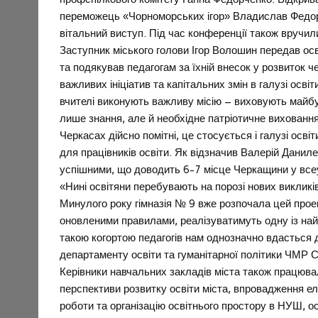
переможець «Чорноморських ігор» Владислав Федоря
вітальний виступ. Під час конференції також вручили
Заступник міського голови Ігор Волошин передав осві
та подякував педагогам за їхній внесок у розвиток ч
важливих ініціатив та капітальних змін в галузі осві
вчителі виконують важливу місію – виховують майбут
лише знання, але й необхідне патріотичне виховання
Черкасах дійсно помітні, це стосується і галузі осв
для працівників освіти. Як відзначив Валерій Дани
успішними, що доводить 6-7 місце Черкащини у все
«Нині освітяни перебувають на порозі нових викликі
Минулого року гімназія № 9 вже розпочала цей проек
оновленими правилами, реалізуватимуть одну із на
такою когортою педагогів нам однозначно вдасться 
департаменту освіти та гуманітарної політики ЧМР С
Керівники навчальних закладів міста також працюва
перспективи розвитку освіти міста, впровадження 
роботи та організацію освітнього простору в НУШ, ос