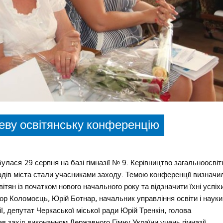
неву освітянську конференцію
улася 29 серпня на базі гімназії № 9. Керівництво загальноосвітн
дів міста стали учасниками заходу. Темою конференції визначи
тян із початком нового начального року та відзначити їхні успіх
гор Коломоєць, Юрій Ботнар, начальник управління освіти і науки
, депутат Черкаської міської ради Юрій Тренкін, голова
в захід виконанням Державного Гімну України учень гімназії,