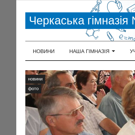
Черкаська гімназія
НОВИНИ
НАША ГІМНАЗІЯ
У
новини
фото