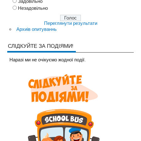
Задовільно
Незадовільно
Переглянути результати
Архиів опитуваннь
СЛІДКУЙТЕ ЗА ПОДІЯМИ!
Наразi ми не очiкуємо жодної події.