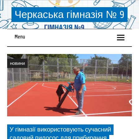
Черкаська гімназія № 9
Menu
новини
У гімназії використовують сучасний
садовий пилосос для прибирання