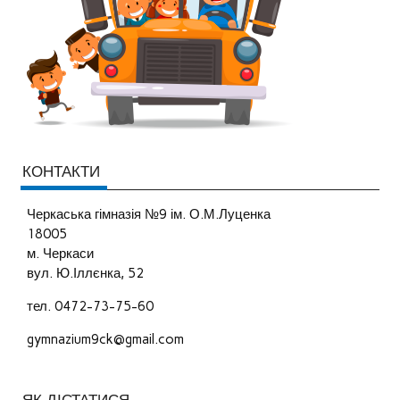
КОНТАКТИ
Черкаська гімназія №9 ім. О.М.Луценка
18005
м. Черкаси
вул. Ю.Іллєнка, 52
тел. 0472-73-75-60
gymnazium9ck@gmail.com