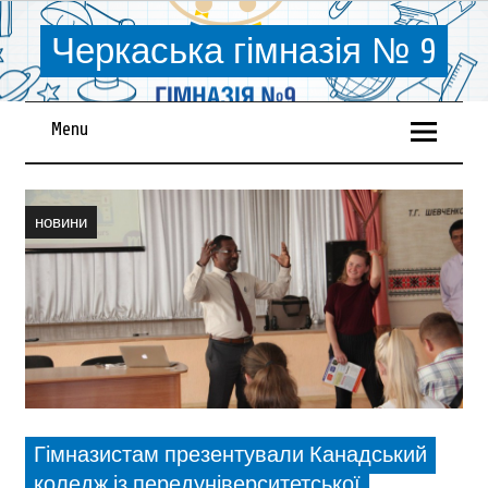
Черкаська гімназія № 9
Menu
новини
Гімназистам презентували Канадський
коледж із передуніверситетської