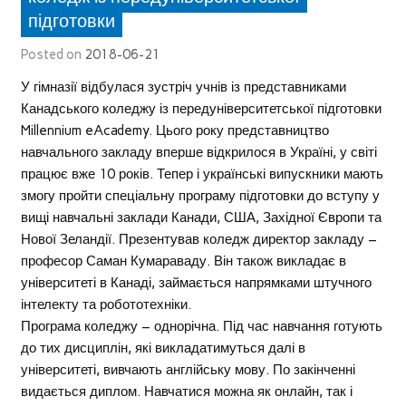
підготовки
Posted on
2018-06-21
У гімназії відбулася зустріч учнів із представниками
Канадського коледжу із передуніверситетської підготовки
Millennium eAcademy. Цього року представництво
навчального закладу вперше відкрилося в Україні, у світі
працює вже 10 років. Тепер і українські випускники мають
змогу пройти спеціальну програму підготовки до вступу у
вищі навчальні заклади Канади, США, Західної Європи та
Нової Зеландії. Презентував коледж директор закладу –
професор Саман Кумараваду. Він також викладає в
університеті в Канаді, займається напрямками штучного
інтелекту та робототехніки.
Програма коледжу – однорічна. Під час навчання готують
до тих дисциплін, які викладатимуться далі в
університеті, вивчають англійську мову. По закінченні
видається диплом. Навчатися можна як онлайн, так і