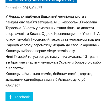
Posted on
2018-04-25
У Черкасах відбувся Відкритий чемпіонат міста з
панкратіону пам’яті ветерана АТО, «кіборга» В’ячеслава
Тарасюка. Участь у змаганнях взяли близько двохсот
спортсменів із Києва, Одеси, Кропивницького. Учень 7-А
класу Тимофій Тисовський також став учасником змагань
і здобув чергову переможну медаль до своєї скарбнички.
Хлопець виборов перше місце чемпіонату.
Нині Тимофій готується до наступних змагань. 13 травня
він братиме участь у чемпіонаті України з бойового самбо
в Карпатах.
Хлопець займається самбо, бойовим самбо, карате,
змішаними єдиноборствами в бійцівському клубі
«Ахілес».
Facebook