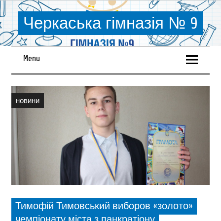
Черкаська гімназія № 9
Menu
новини
Тимофій Тимовський виборов «золото»
чемпіонату міста з панкратіону