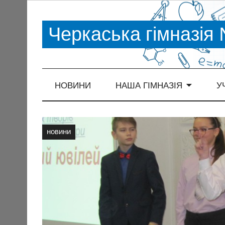
Черкаська гімназія
НОВИНИ
НАША ГІМНАЗІЯ
У
новини