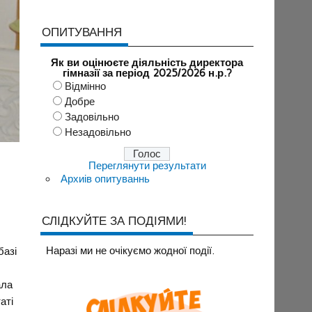
ОПИТУВАННЯ
Як ви оцінюєте діяльність директора
гімназії за період 2025/2026 н.р.?
Відмінно
Добре
Задовільно
Незадовільно
Переглянути результати
Архиів опитуваннь
СЛІДКУЙТЕ ЗА ПОДІЯМИ!
Наразi ми не очiкуємо жодної події.
базі
ала
аті