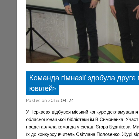
Команда гімназії здобула друге
ювілей»
Posted on
2018-04-24
У Черкасах відбувся міський конкурс декламування п
обласної юнацької бібліотеки ім.В.Симоненка. Участь
представляла команда у складі Єгора Буднікова, М
їх до конкурсу вчитель Світлана Полозенко. Журі від