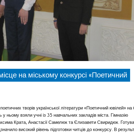
 місце на міському конкурсі «Поетичний
оетичних творів української літератури «Поетичний ювілей» на 
 у ньому взяли учні із 35 навчальних закладів міста. Гімназію
аксима Крата, Анастасії Самелюк та Єлизавети Свиридюк. Готув
значило високий рівень підготовки читців до конкурсу. В результ