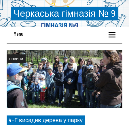
Черкаська гімназія № 9
Menu
новини
4-Г висадив дерева у парку