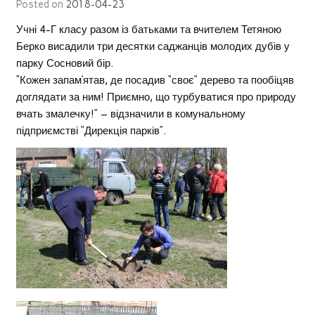
Posted on
2018-04-23
Учні 4-Г класу разом із батьками та вчителем Тетяною
Берко висадили три десятки саджанців молодих дубів у
парку Сосновий бір.
“Кожен запам’ятав, де посадив “своє” дерево та пообіцяв
доглядати за ним! Приємно, що турбуватися про природу
вчать змалечку!” – відзначили в комунальному
підприємстві “Дирекція парків”.