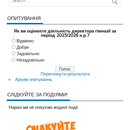
ОПИТУВАННЯ
Як ви оцінюєте діяльність директора гімназії за
період 2025/2026 н.р.?
Відмінно
Добре
Задовільно
Незадовільно
Переглянути результати
Архиів опитуваннь
СЛІДКУЙТЕ ЗА ПОДІЯМИ!
Наразi ми не очiкуємо жодної події.