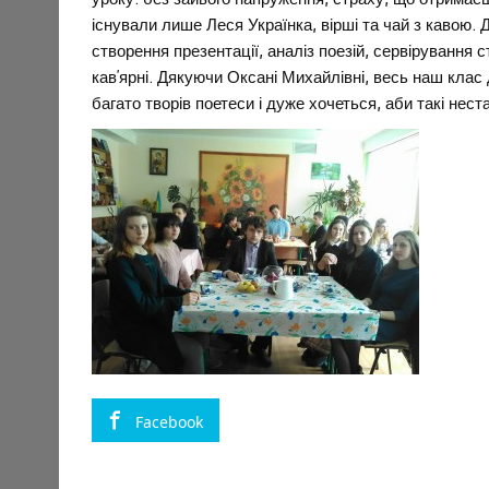
існували лише Леся Українка, вірші та чай з кавою.
створення презентації, аналіз поезій, сервірування
кав’ярні. Дякуючи Оксані Михайлівні, весь наш клас 
багато творів поетеси і дуже хочеться, аби такі нес
Facebook