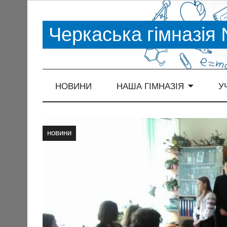
Черкаська гімназія
НОВИНИ
НАША ГІМНАЗІЯ
У
новини