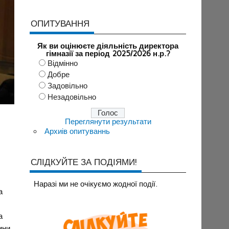
ОПИТУВАННЯ
Як ви оцінюєте діяльність директора
гімназії за період 2025/2026 н.р.?
Відмінно
Добре
Задовільно
Незадовільно
Переглянути результати
Архиів опитуваннь
СЛІДКУЙТЕ ЗА ПОДІЯМИ!
Наразi ми не очiкуємо жодної події.
а
а
ини