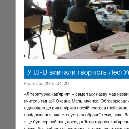
У 10-В вивчали творчість Лесі Ук
Posted on
2018-04-20
«Літературна кав’ярня» – саме таку назву мав незвич
вчитель гімназії Оксана Мельниченко. Обговорювали 
відповідно до видів лірики поезій поетеси (пейзажна
повідомлення, яке стосується обраної теми, вірші Ле
«Це був перший нащ досвід «Літературних кав’ярен
уроку: без зайвого напруження, страху, що отримаєш