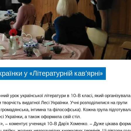
раїнки у «Літературній кав’ярні»
ний урок української літератури в 10-В класі, який організувала
творчість видатної Лесі Українки. Учні розподілилися на групи
, громадянська, інтимна та філософська). Кожна група підготувал
сі Українки, а також оформила свій стіл.
ь», – коментує учениця 10-В Дар’я Хоменко. – Дуже цікава форм
 двійку, жодних незрозумілих книжкових термінів. Ці півтори год