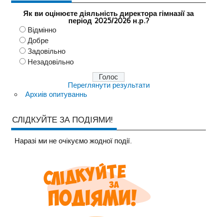
Як ви оцінюєте діяльність директора гімназії за
період 2025/2026 н.р.?
Відмінно
Добре
Задовільно
Незадовільно
Переглянути результати
Архиів опитуваннь
СЛІДКУЙТЕ ЗА ПОДІЯМИ!
Наразi ми не очiкуємо жодної події.