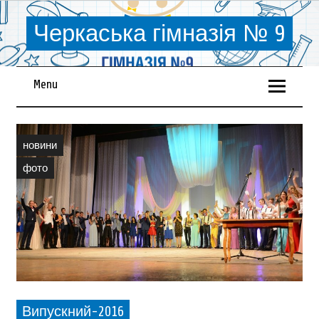
Черкаська гімназія № 9
Menu
новини
фото
Випускний-2016