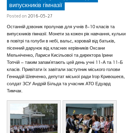
випускників гімназії
Posted on
2016-05-27
Останній дзвоник пролунав для учнів 8-10 класів та
випускників гімназії. Монети за кожен рік навчання, кульки
в повітрі та голуби в небі, вальс, коровай від батьків,
пісенний дарунок від класних керівників Оксани
Мельніченко, Лариси Кисільової та директора Ірини
Топчій – таким запам’ятають цей день учні 11-А та 11-Б
класів. Привітати їх завітали заступник міського голови
Геннадій Шевченко, депутат міської ради Ігор Кривошеєв,
солдат ЗСУ Андрій Більда та учасник АТО Едуард
Тимчак.