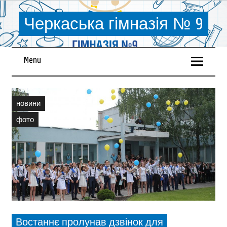
Черкаська гімназія № 9
Menu
новини
фото
Востаннє пролунав дзвінок для