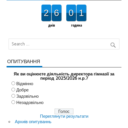
2
6
0
1
днів
година
ОПИТУВАННЯ
Як ви оцінюєте діяльність директора гімназії за
період 2025/2026 н.р.?
Відмінно
Добре
Задовільно
Незадовільно
Переглянути результати
Архиів опитуваннь