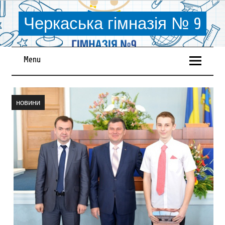
Черкаська гімназія № 9
Menu
новини