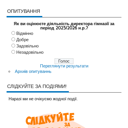
ОПИТУВАННЯ
Як ви оцінюєте діяльність директора гімназії за
період 2025/2026 н.р.?
Відмінно
Добре
Задовільно
Незадовільно
Переглянути результати
Архиів опитуваннь
СЛІДКУЙТЕ ЗА ПОДІЯМИ!
Наразi ми не очiкуємо жодної події.