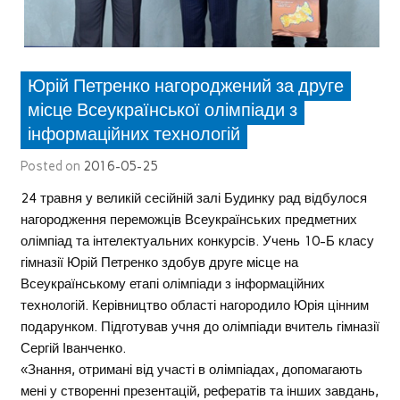
Юрій Петренко нагороджений за друге
місце Всеукраїнської олімпіади з
інформаційних технологій
Posted on
2016-05-25
24 травня у великій сесійній залі Будинку рад відбулося
нагородження переможців Всеукраїнських предметних
олімпіад та інтелектуальних конкурсів. Учень 10-Б класу
гімназії Юрій Петренко здобув друге місце на
Всеукраїнському етапі олімпіади з інформаційних
технологій. Керівництво області нагородило Юрія цінним
подарунком. Підготував учня до олімпіади вчитель гімназії
Сергій Іванченко.
«Знання, отримані від участі в олімпіадах, допомагають
мені у створенні презентацій, рефератів та інших завдань,