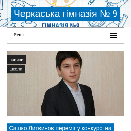
Черкаська гімназія № 9
Menu
новини
школа
Сашко Литвинов переміг у конкурсі на