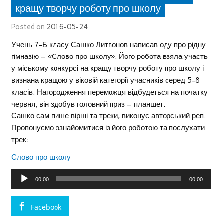
кращу творчу роботу про школу
Posted on
2016-05-24
Учень 7-Б класу Сашко Литвонов написав оду про рідну
гімназію – «Слово про школу». Його робота взяла участь
у міському конкурсі на кращу творчу роботу про школу і
визнана кращою у віковій категорії учасників серед 5-8
класів. Нагородження переможця відбудеться на початку
червня, він здобув головний приз – планшет.
Сашко сам пише вірші та треки, виконує авторський реп.
Пропонуємо ознайомитися із його роботою та послухати
трек:
Слово про школу
Аудіопрогравач
00:00
00:00
Facebook