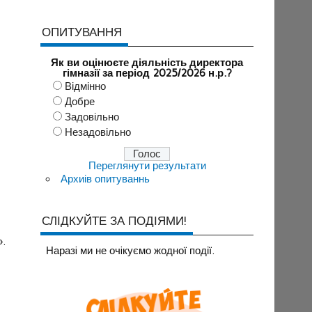
ОПИТУВАННЯ
Як ви оцінюєте діяльність директора
гімназії за період 2025/2026 н.р.?
Відмінно
Добре
Задовільно
Незадовільно
Переглянути результати
Архиів опитуваннь
СЛІДКУЙТЕ ЗА ПОДІЯМИ!
».
Наразi ми не очiкуємо жодної події.