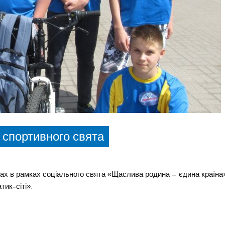
спортивного свята
іграх в рамках соціального свята «Щаслива родина – єдина країна
ик-сіті».