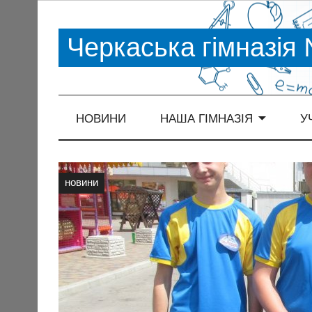
Черкаська гімназія
НОВИНИ
НАША ГІМНАЗІЯ
У
новини