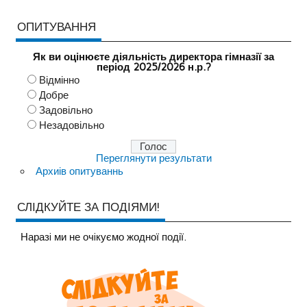
ОПИТУВАННЯ
Як ви оцінюєте діяльність директора гімназії за
період 2025/2026 н.р.?
Відмінно
Добре
Задовільно
Незадовільно
Переглянути результати
Архиів опитуваннь
СЛІДКУЙТЕ ЗА ПОДІЯМИ!
Наразi ми не очiкуємо жодної події.