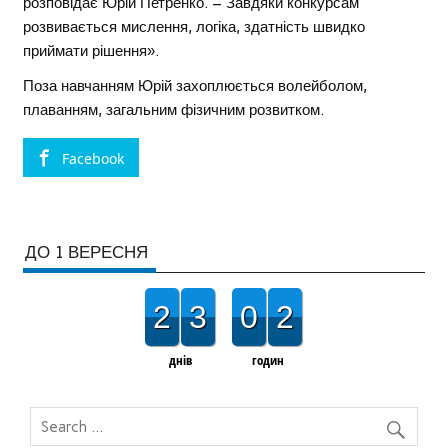
розповідає Юрій Петренко. – Завдяки конкурсам
розвивається мислення, логіка, здатність швидко
приймати рішення».
Поза навчанням Юрій захоплюється волейболом,
плаванням, загальним фізичним розвитком.
Facebook
ДО 1 ВЕРЕСНЯ
2
3
0
2
днів
годин