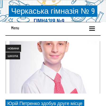
Черкаська гімназія № 9
Menu
новини
школа
Юрій Петренко здобув друге місце