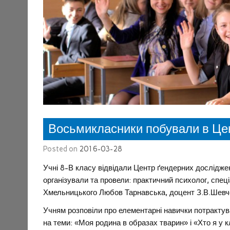
Восьмикласники побували в Цен
Posted on
2016-03-28
Учні 8-В класу відвідали Центр ґендерних досліджен
організували та провели: практичний психолог, спеці
Хмельницького Любов Тарнавська, доцент З.В.Шевчен
Учням розповіли про елементарні навички потрактув
на теми: «Моя родина в образах тварин» і «Хто я у к