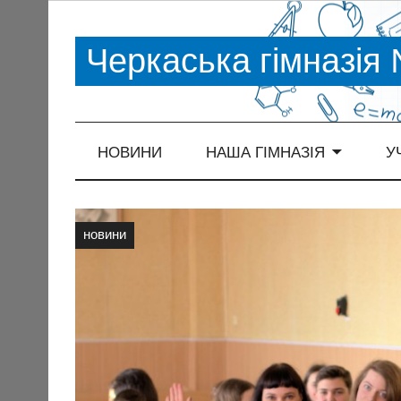
Черкаська гімназія
НОВИНИ
НАША ГІМНАЗІЯ
У
новини