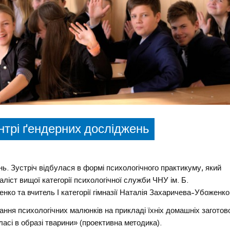
трі ґендерних досліджень
ь. Зустріч відбулася в формі психологічного практикуму, який
аліст вищої категорії психологічної служби ЧНУ ім. Б.
ко та вчитель І категорії
гімназії Наталія Захаричева-Убоженко
ання психологічних малюнків на прикладі їхніх домашніх заготов
ласі в образі тварини» (проективна методика).