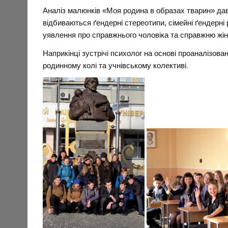
Аналіз малюнків «Моя родина в образах тварин» дав
відбиваються ґендерні стереотипи, сімейні ґендерні 
уявлення про справжнього чоловіка та справжню жін
Наприкінці зустрічі психолог на основі проаналізов
родинному колі та учнівському колективі.