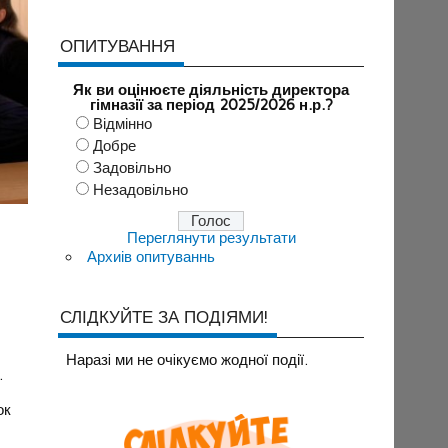
ОПИТУВАННЯ
Як ви оцінюєте діяльність директора
гімназії за період 2025/2026 н.р.?
Відмінно
Добре
Задовільно
Незадовільно
Переглянути результати
Архиів опитуваннь
СЛІДКУЙТЕ ЗА ПОДІЯМИ!
Наразi ми не очiкуємо жодної події.
.
ок