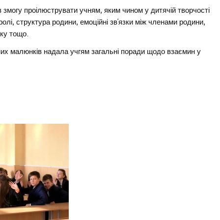
 змогу проілюструвати учням, яким чином у дитячій творчості
ролі, структура родини, емоційні зв’язки між членами родини,
ку тощо.
аних малюнків надала учгям загальні поради щодо взаємин у