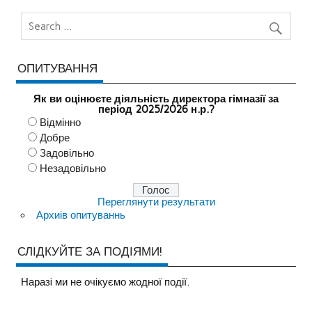
ОПИТУВАННЯ
Як ви оцінюєте діяльність директора гімназії за
період 2025/2026 н.р.?
Відмінно
Добре
Задовільно
Незадовільно
Переглянути результати
Архиів опитуваннь
СЛІДКУЙТЕ ЗА ПОДІЯМИ!
Наразi ми не очiкуємо жодної події.