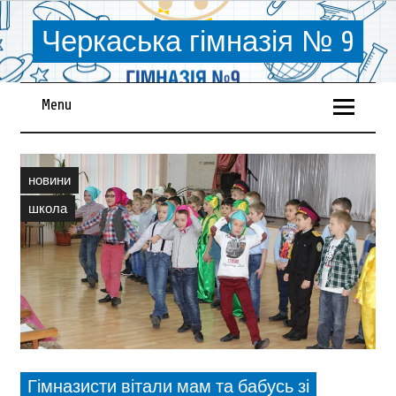
Черкаська гімназія № 9
Menu
новини
школа
Гімназисти вітали мам та бабусь зі