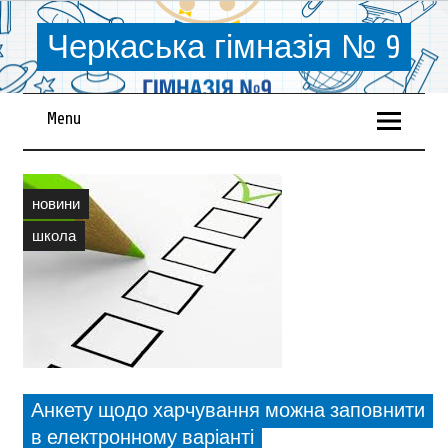
Черкаська гімназія № 9
Menu
новини
школа
Анкету щодо харчування можна заповнити
в електронному варіанті