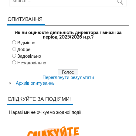
ОПИТУВАННЯ
Як ви оцінюєте діяльність директора гімназії за
період 2025/2026 н.р.?
Відмінно
Добре
Задовільно
Незадовільно
Переглянути результати
Архиів опитуваннь
СЛІДКУЙТЕ ЗА ПОДІЯМИ!
Наразi ми не очiкуємо жодної події.