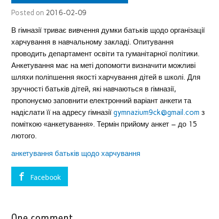
Posted on
2016-02-09
В гімназії триває вивчення думки батьків щодо організації
харчування в навчальному закладі. Опитування
проводить департамент освіти та гуманітарної політики.
Анкетування має на меті допомогти визначити можливі
шляхи поліпшення якості харчування дітей в школі. Для
зручності батьків дітей, які навчаються в гімназії,
пропонуємо заповнити електронний варіант анкети та
надіслати її на адресу гімназії
gymnazium9ck@gmail.com
з
поміткою «анкетування». Термін прийому анкет – до 15
лютого.
анкетування батьків щодо харчування
Facebook
One comment