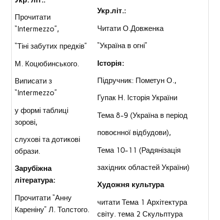
Укр.літ.:
Прочитати
Читати О.Довженка
“Intermezzo”,
“Україна в огні”
“Тіні забутих предків”
Історія:
М. Коцюбинського.
Підручник: Пометун О.,
Виписати з
“Intermezzo”
Гупак Н. Історія України
у формі таблиці
Тема 8-9 (Україна в період
зорові,
повоєнної відбудови),
слухові та дотикові
Тема 10-11 (Радянізація
образи.
західних областей України)
Зарубіжна
література:
Художня культура
Прочитати “Анну
читати Тема 1 Архітектура
Кареніну” Л. Толстого.
світу. тема 2 Скульптура