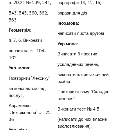
п. 20,21 № 539, 541,
параграфи 14, 15, 16,
543, 545, 560, 562,
вправи для д/з
563
Іноз.мова:
Геометрія:
написати листа другові
п. 7, 8. Виконати
Укр.мова:
вправи на ст. 104-
Виписати 5 простих
105
ускладнених речень,
Укр. мова:
виконати їх синтаксичний
Повторити “Лексику”
розбір.
за конспектом пед.
Повторити тему “Складне
послуг.,
речення”.
Авраменко
Виконати тест № 4,5
“Лексикологія” ст. 25-
(написати до них власне
36
висловлювання).
Укр. літ.: