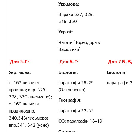
Укр.мова:
Вправи 327, 329,
346, 350
Укр.літ
Читати “Тореодори з
Васюківки”
Для 5-Г:
Для 6-Г:
Для 7 Б, В,
Укр. мова:
Біологія:
Біологія:
с. 163 вивчити
параграфи 28-29
параграфи 
правило; впр. 325,
(Остапченко)
328, 330 (письмово);
Географія:
с. 169 вивчити
параграфи 32-33
правило;впр.
340,343(письмово),
ОЗ:
параграфи 18-19
впр.341, 342 (усно)
Світова: