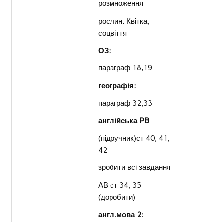
розмноження
рослин. Квітка,
соцвіття
ОЗ:
параграф 18,19
географія:
параграф 32,33
англійська PB
(підручник)ст 40, 41,
42
зробити всі завдання
АВ ст 34, 35
(доробити)
англ.мова 2: