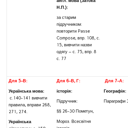
англ. мова (Затока
Н.П.):
за старим
підручником:
повторити Passe
Compose, впр. 108, с.
15, вивчити назви
одягу – с. 75, впр. 8
с. 77
Для 5-В:
Для 6-В, Г:
Для 7-А:
Українська мова:
історія:
Географія:
с.140-141 вивчити
Підручник:
Параграфи 
правила, вправи 268,
§§ 26-30 Пометун,
271, 274.
Мороз. Всесвітня
Українська