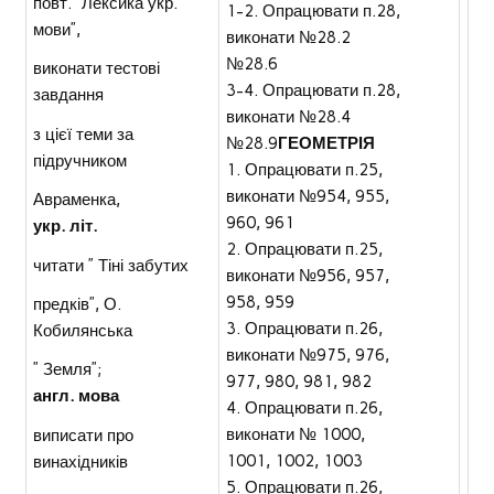
повт. “Лексика укр.
1-2. Опрацювати п.28,
мови”,
виконати №28.2
№28.6
виконати тестові
3-4. Опрацювати п.28,
завдання
виконати №28.4
з цієї теми за
№28.9
ГЕОМЕТРІЯ
підручником
1. Опрацювати п.25,
виконати №954, 955,
Авраменка,
960, 961
укр. літ.
2. Опрацювати п.25,
читати ” Тіні забутих
виконати №956, 957,
958, 959
предків”, О.
3. Опрацювати п.26,
Кобилянська
виконати №975, 976,
” Земля”;
977, 980, 981, 982
англ. мова
4. Опрацювати п.26,
виконати № 1000,
виписати про
1001, 1002, 1003
винахідників
5. Опрацювати п.26,