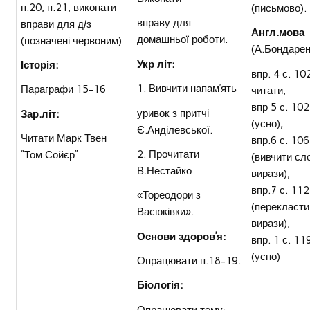
п.20, п.21, виконати
(письмово).
вправу для
вправи для д/з
Англ.мова
домашньої роботи.
(позначені червоним)
(А.Бондарен
Укр літ:
Історія:
впр. 4 с. 10
1. Вивчити
напам
’
ять
Параграфи 15-16
читати,
впр 5 с. 102
уривок з притчі
Зар.літ:
(усно),
Є.Анділевської.
Читати Марк Твен
впр.6 с. 10
2. Прочитати
“Том Сойєр”
(вивчити сло
В.Нестайко
вирази),
впр.7 с. 112
«Тореодори з
(перекласти
Васюківки».
вирази),
Основи здоров
’
я:
впр. 1 с. 11
(усно)
Опрацювати п.18-19.
Біологія:
Опрацювати тему: