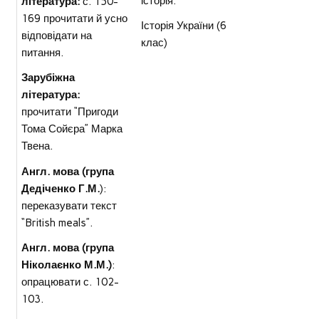
історія.
література:
с. 150-
169 прочитати й усно
Історія України (6
відповідати на
клас)
питання.
Зарубіжна
література:
прочитати “Пригоди
Тома Сойєра” Марка
Твена.
Англ. мова (група
Дедіченко Г.М.
):
переказувати текст
“British meals”.
Англ. мова (група
Ніколаєнко М.М.)
:
опрацювати с. 102-
103.