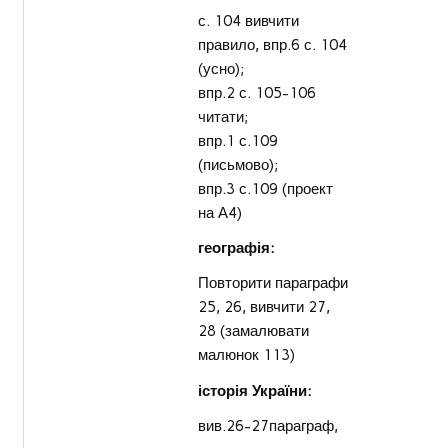
с. 104 вивчити
правило, впр.6 с. 104
(усно);
впр.2 с. 105-106
читати;
впр.1 с.109
(письмово);
впр.3 с.109 (проект
на А4)
географія:
Повторити параграфи
25, 26, вивчити 27,
28 (замалювати
малюнок 113)
історія України:
вив.26-27параграф,