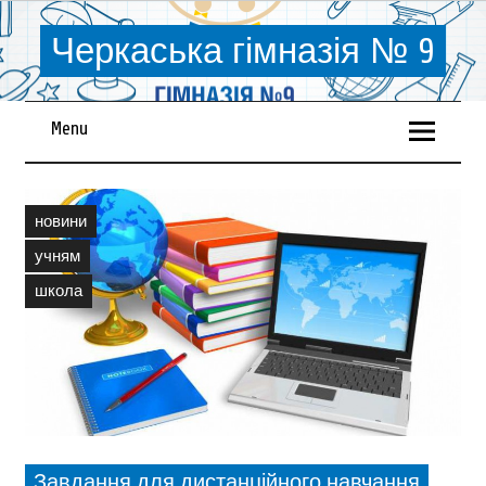
Черкаська гімназія № 9
Menu
новини
учням
школа
Завдання для дистанційного навчання