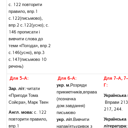
с. 122 повторити
правило, впр.1
с.122(письмово),
впр.2 с.122(усно); с.
146 прописати і
вивчити слова до
теми «Погода», впр.2
с.146(усно), впр.3
с.147(письмово 10
речень)
Для 5-А:
Для 6-А:
Для 7-А, 7-
укр. м.
Розряди
Г:
Зар. літ:
читати
прикметників,вправа
«Пригоди Тома
Українська
(позначка
Сойєра», Марк Твен
Вправи 213
дом.завдання)
217, 244.
Англ. мова:
с. 122
письмово
повторити правило,
Українська
укр. літ.
Вивчити
впр.1
література:
напам’ятьуривок з