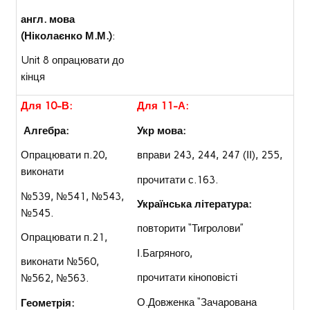
англ. мова
(Ніколаєнко М.М.)
:
Unit 8 опрацювати до
кінця
Для 10-В:
Для 11-А:
Алгебра:
Укр мова:
Опрацювати п.20,
вправи 243, 244, 247 (ІІ), 255,
виконати
прочитати с.163.
№539, №541, №543,
Українська література:
№545.
повторити “Тигролови”
Опрацювати п.21,
І.Багряного,
виконати №560,
прочитати кіноповісті
№562, №563.
О.Довженка “Зачарована
Геометрія: