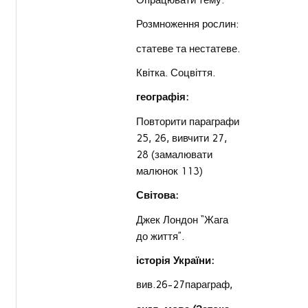
Розмноження рослин:
статеве та нестатеве.
Квітка. Соцвіття.
географія:
Повторити параграфи
25, 26, вивчити 27,
28 (замалювати
малюнок 113)
Світова:
Джек Лондон “Жага
до життя”.
історія України:
вив.26-27параграф,