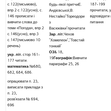
с.122(письмово),
187-199
будь-якої притчиЕ.
впр.2 с.122(усно); с.
прочитати, 
Андієвської;В.
146 прописати і
відповідати 
Нестайко”Тореодори
вивчити слова до
питання
з
теми «Погода», впр.2
Васюківки”прочитати
с.146(усно), впр.3
Зар. літ.
Чехов
с.147(письмово 10
“Хомелеон”,”Товстий
речень)
тонкий”
ОЗ
& 18,
укр. літ.
стор.161-
19
Географія:
Вивчити
177 читати.
параграфи 25, 26
математика
№680,
682, 684, 686.
опрацювати п. 23,
виписати приклади з
п. 23,
розв’язати № 694,
696