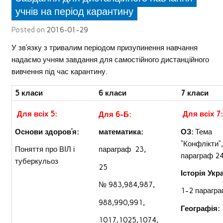
учнів на період карантину
Posted on
2016-01-29
У зв’язку з тривалим періодом призупинення навчання
надаємо учням завдання для самостійного дистанційного
вивчення під час карантину.
5 класи
6 класи
7 класи
Для всіх 5:
Для всіх 7:
Для 6-Б:
Основи здоров’я:
ОЗ:
Тема
математика:
“Конфлікти”,
Поняття про ВІЛ і
параграф 23,
параграф 2
туберкульоз
25
Історія Укра
№ 983,984,987,
1-2 парагр
988,990,991,
Географія:
1017,1025,1074,