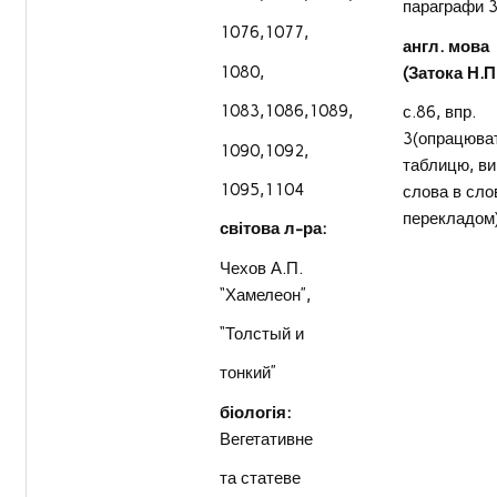
параграфи 
1076,1077,
англ. мова
1080,
(Затока Н.П.
1083,1086,1089,
с.86, впр.
3(опрацюва
1090,1092,
таблицю, ви
1095,1104
слова в сло
перекладом
світова л-ра:
Чехов А.П.
“Хамелеон”,
“Толстый и
тонкий”
біологія:
Вегетативне
та статеве