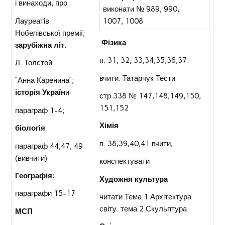
і винаходи, про
виконати № 989, 990,
Лауреатів
1007, 1008
Нобелівської премії;
Фізика
зарубіжна літ
.
п. 31, 32, 33,34,35,36,37.
Л. Толстой
вчити. Татарчук Тести
“Анна Каренина”;
історія Україн
и
стр.338 № 147,148,149,150,
151,152
параграф 1-4;
Хімія
біологія
п. 38,39,40,41 вчити,
параграф 44,47, 49
(вивчити)
конспектувати
Географія:
Художня культура
параграфи 15-17
читати Тема 1 Архітектура
світу. тема 2 Скульптура
МСП