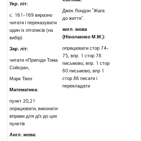
Укр. літ:
Джек Лондон “Жага
с. 161-169 виразно
до життя”.
читати і переказувати
англ. мова
один із літописів (на
(Ніколаєнко М.М.):
вибір)
опрацювати стор 74-
Зар. літ:
75, впр. 1 стор 78
читати «Пригоди Тома
письмово, впр. 1 стор
Сойєра»,
80 письмово, впр 1
стор 86 писати і
Марк Твен
перекладати
Математика:
пункт 20,21
опрацювати, виконати
вправи для д/з до цих
пунктів
Англ. мова: