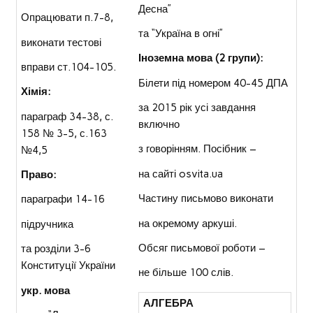
Десна”
Опрацювати п.7-8,
та “Україна в огні”
виконати тестові
Іноземна мова (2 групи):
вправи ст.104-105.
Білети під номером 40-45 ДПА
Хімія:
за 2015 рік усі завдання
параграф 34-38, с.
включно
158 № 3-5, с.163
з говорінням. Посібник –
№4,5
на сайті osvita.ua
Право:
Частину письмово виконати
параграфи 14-16
на окремому аркуші.
підручника
Обсяг письмової роботи –
та розділи 3-6
Конституції України
не більше 100 слів.
укр. мова
АЛГЕБРА