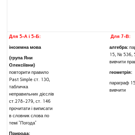
Для 5-А і 5-Б:
Для 7-В:
іноземна мова
алгебра:
па
15, № 536, 
(група Яни
вивчити пра
Олексіївни)
повторити правило
геометрія:
Past Simple ст. 130,
параграф 1
табличка
вивчити
неправильних дієслів
ст.278-279, ст. 146
прочитати і виписати
в словник слова по
темі “Погода”
Природа: