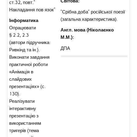
Світова:
ст.32, повт.”
Накладання пов язок”
“Срібна доба” російської поезії
(загальна характеристика).
Інформатика
Опрацювати
Англ. мова (Ніколаєнко
§ 2.2, 2.3
М.М.):
(автори підручника:
ДПА
Ривкінд та ін.).
Виконати завдання
практичної роботи
«Анімація в
слайдових
презентаціях» (с.
130).
Реалізувати
інтерактивну
презентацію з
використанням
тригерів (тема