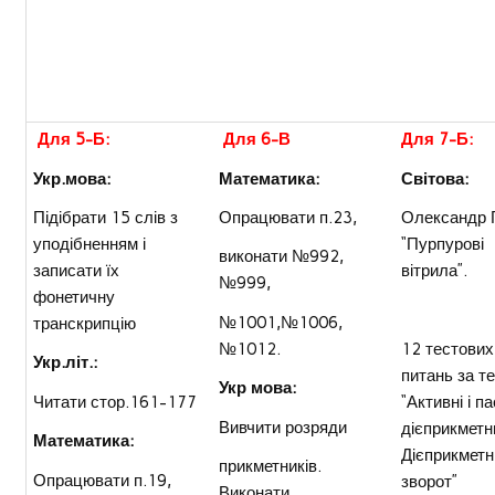
Для 5-Б:
Для 6-В
Для 7-Б:
Укр.мова:
Математика:
Світова:
Підібрати 15 слів з
Опрацювати п.23,
Олександр Г
уподібненням і
“Пурпурові
виконати №992,
записати їх
вітрила”.
№999,
фонетичну
№1001,№1006,
транскрипцію
№1012.
12 тестових
Укр.літ.:
питань за т
Укр мова:
Читати стор.161-177
“Активні і п
Вивчити розряди
дієприкметн
Математика:
Дієприкметн
прикметників.
Опрацювати п.19,
зворот”
Виконати