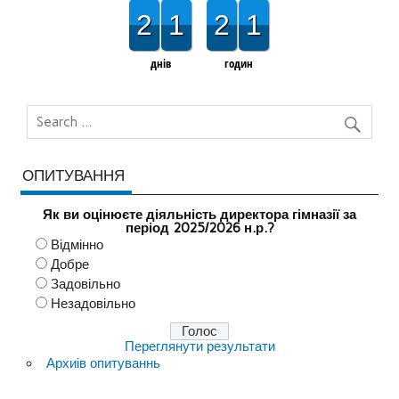
2
1
2
1
днів
годин
ОПИТУВАННЯ
Як ви оцінюєте діяльність директора гімназії за
період 2025/2026 н.р.?
Відмінно
Добре
Задовільно
Незадовільно
Переглянути результати
Архиів опитуваннь