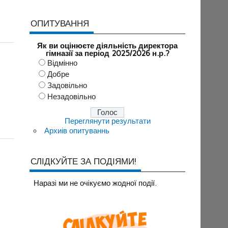
ОПИТУВАННЯ
Як ви оцінюєте діяльність директора
гімназії за період 2025/2026 н.р.?
Відмінно
Добре
Задовільно
Незадовільно
Переглянути результати
Архиів опитуваннь
СЛІДКУЙТЕ ЗА ПОДІЯМИ!
Наразi ми не очiкуємо жодної події.