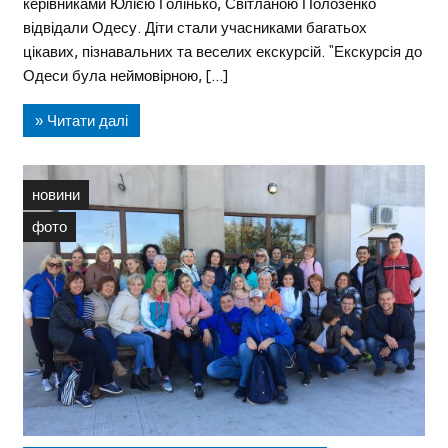
керівниками Юлією Голінько, Світланою Полозенко
відвідали Одесу. Діти стали учасниками багатьох
цікавих, пізнавальних та веселих екскурсій. “Екскурсія до
Одеси була неймовірною, […]
» Читати далі
новини
фото