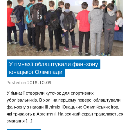
У гімназії облаштували фан-зону
юнацької Олімпіади
Posted on
2018-10-09
У гімназії створили куточок для спортивних
уболівальників. В холі на першому поверсі облаштували
фан-зону з нагоди ІІІ літніх Юнацьких Олімпійських ігор,
які тривають в Аргентині. На великий екран транслюються
змагання […]