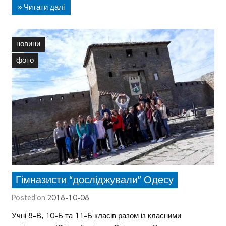
» Читати далі
новини
фото
Гімназисти “досліджували” Одесу
Posted on
2018-10-08
Учні 8-В, 10-Б та 11-Б класів разом із класними