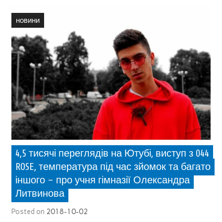
новини
4,5 тисячі переглядів на Ютубі, виступ з 044
ROSE, температура під час зйомок та багато
іншого – про учня гімназії Олександра
Литвинова
Posted on
2018-10-02