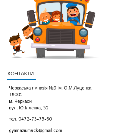
КОНТАКТИ
Черкаська гімназія №9 ім. О.М.Луценка
18005
м. Черкаси
вул. Ю.Іллєнка, 52
тел. 0472-73-75-60
gymnazium9ck@gmail.com