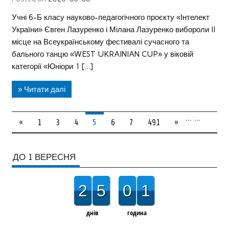
Учні 6-Б класу науково-педагогічного проєкту «Інтелект
України» Євген Лазуренко і Мілана Лазуренко вибороли II
місце на Всеукраїнському фестивалі сучасного та
бального танцю «WEST UKRAINIAN CUP» у віковій
категорії «Юніори 1 […]
» Читати далі
…
…
«
1
3
4
5
6
7
491
»
ДО 1 ВЕРЕСНЯ
2
5
0
1
днів
година