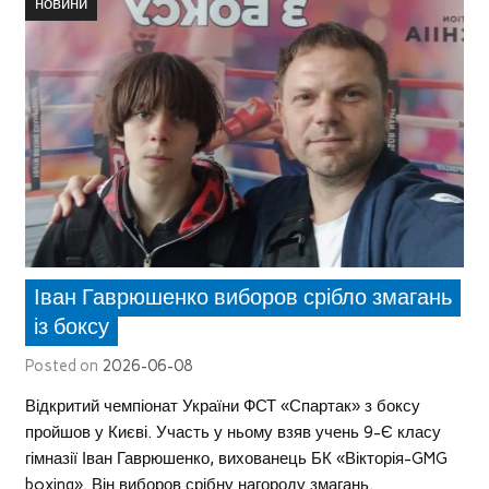
новини
Іван Гаврюшенко виборов срібло змагань
із боксу
Posted on
2026-06-08
Відкритий чемпіонат України ФСТ «Спартак» з боксу
пройшов у Києві. Участь у ньому взяв учень 9-Є класу
гімназії Іван Гаврюшенко, вихованець БК «Вікторія-GMG
boxing». Він виборов срібну нагороду змагань.