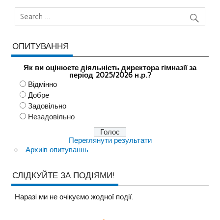
ОПИТУВАННЯ
Як ви оцінюєте діяльність директора гімназії за
період 2025/2026 н.р.?
Відмінно
Добре
Задовільно
Незадовільно
Переглянути результати
Архиів опитуваннь
СЛІДКУЙТЕ ЗА ПОДІЯМИ!
Наразi ми не очiкуємо жодної події.