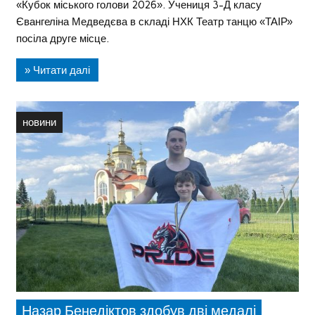
«Кубок міського голови 2026». Учениця 3-Д класу
Євангеліна Медведєва в складі НХК Театр танцю «ТАІР»
посіла друге місце.
» Читати далі
новини
Назар Бенедіктов здобув дві медалі