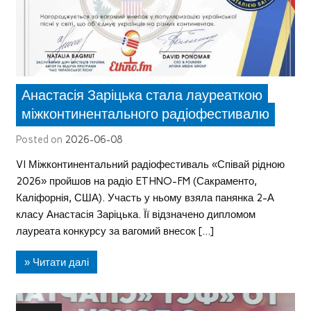
Анастасія Заріцька стала лауреаткою
міжконтинентального радіофестивалю
Posted on
2026-06-08
VI Міжконтинентальний радіофестиваль «Співай рідною
2026» пройшов на радіо ETHNO-FM (Сакраменто,
Каліфорнія, США). Участь у ньому взяла панянка 2-А
класу Анастасія Заріцька. Її відзначено дипломом
лауреата конкурсу за вагомий внесок […]
» Читати далі