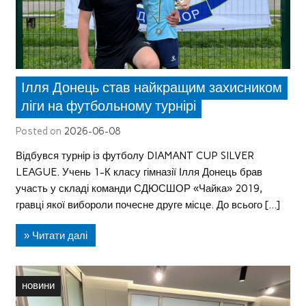
Ілля Донець став найкращим захисником
ліги на футбольному турнірі
Posted on
2026-06-08
Відбувся турнір із футболу DIAMANT CUP SILVER
LEAGUE. Учень 1-К класу гімназії Ілля Донець брав
участь у складі команди СДЮСШОР «Чайка» 2019,
гравці якої вибороли почесне друге місце. До всього […]
» Читати далі
новини