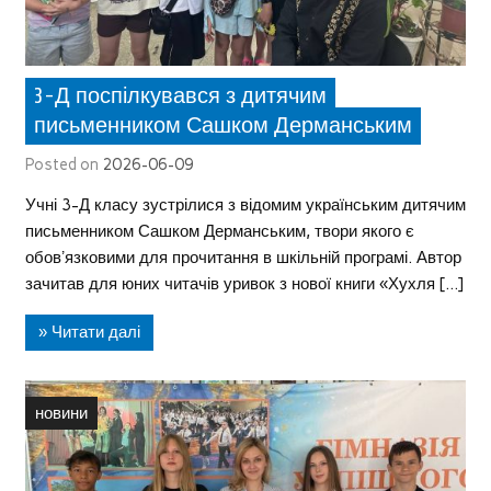
3-Д поспілкувався з дитячим
письменником Сашком Дерманським
Posted on
2026-06-09
Учні 3-Д класу зустрілися з відомим українським дитячим
письменником Сашком Дерманським, твори якого є
обовʼязковими для прочитання в шкільній програмі. Автор
зачитав для юних читачів уривок з нової книги «Хухля […]
» Читати далі
новини