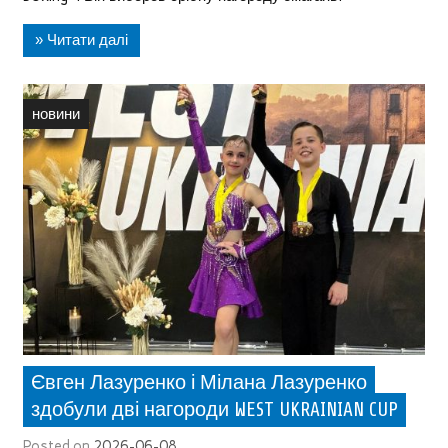
» Читати далі
новини
Євген Лазуренко і Мілана Лазуренко
здобули дві нагороди WEST UKRAINIAN CUP
Posted on
2026-06-08