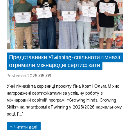
Представники eTwinning-спільноти гімназії
отримали міжнародні сертифікати
Posted on
2026-06-09
Учні гімназії та керівниці проєкту Яна Крат і Ольга Міхно
нагороджені сертифікатами за успішну роботу в
міжнародній освітній програмі «Growing Minds, Growing
Skills» на платформі eTwinning у 2025/2026 навчальному
році. […]
» Читати далі